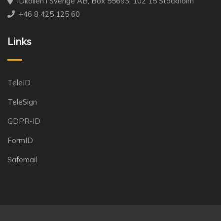
IDkollen i Sverige AB, Box 55693, 102 15 Stockholm
+46 8 425 125 60
Links
TeleID
TeleSign
GDPR-ID
FormID
Safemail