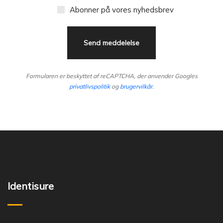
Abonner på vores nyhedsbrev
Formularen er beskyttet af reCAPTCHA, der anvender Googles
privatlivspolitik
og
brugervilkår
.
Identisure