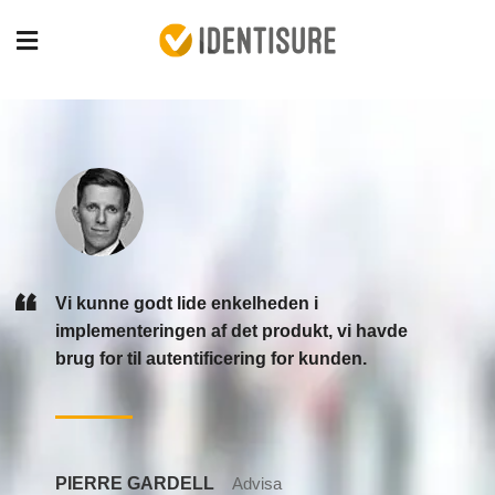
Vi kunne godt lide enkelheden i
implementeringen af ​​det produkt, vi havde
brug for til autentificering for kunden.
PIERRE GARDELL
Advisa